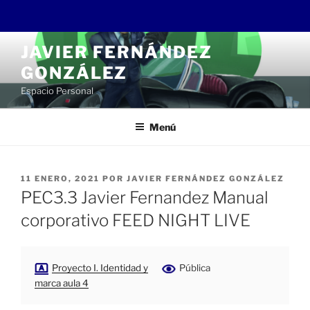
Saltar
JAVIER FERNÁNDEZ
al
GONZÁLEZ
contenido
Espacio Personal
Menú
PUBLICADO
11 ENERO, 2021
POR
JAVIER FERNÁNDEZ GONZÁLEZ
EL
PEC3.3 Javier Fernandez Manual
corporativo FEED NIGHT LIVE
Proyecto I. Identidad y
Pública
marca aula 4