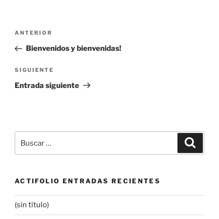
Navegación
Entrada
ANTERIOR
de
anterior:
Bienvenidos y bienvenidas!
entradas
Siguiente
SIGUIENTE
entrada
Entrada siguiente
Buscar
Buscar
por:
ACTIFOLIO ENTRADAS RECIENTES
(sin título)