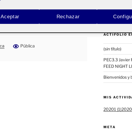
Buscar
nandez Manual
por:
Aceptar
Rechazar
Configu
 NIGHT LIVE
ACTIFOLIO 
rca
Pública
(sin título)
PEC3.3 Javier 
FEED NIGHT L
Bienvenidos y 
MIS ACTIVI
20201 (1)
20202
META